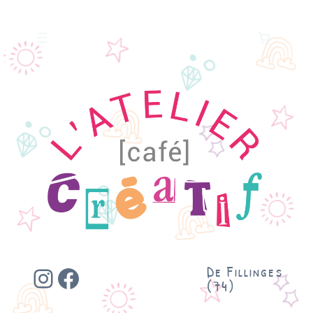
Instagram
Facebook
De Fillinges
(74)