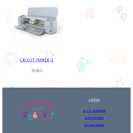
CRICUT MAKER 3
35,00
€
CRÉER
le co-working
les ateliers
les machines