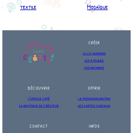
textile
Mosaïque
CRÉER
le co-working
les ateliers
les machines
DÉCOUVRIR
OFFRIR
l’espace café
la personnalisation
la boutique de créateur
les cartes cadeaux
CONTACT
INFOS