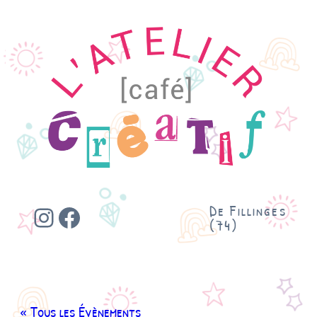
Instagram
Facebook
De Fillinges
(74)
« Tous les Évènements