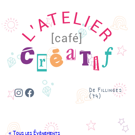
Instagram
Facebook
De Fillinges
(74)
« Tous les Évènements