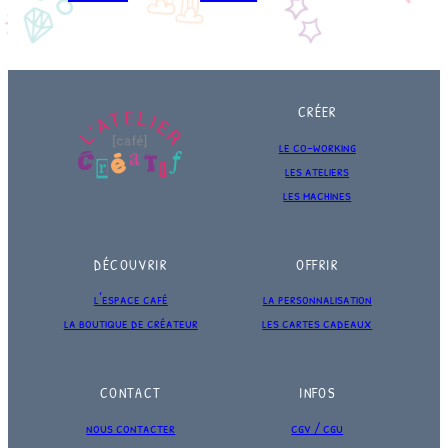
CRÉER
le co-working
les ateliers
les machines
DÉCOUVRIR
OFFRIR
l’espace café
la personnalisation
la boutique de créateur
les cartes cadeaux
CONTACT
INFOS
nous contacter
cgv / cgu