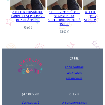
ATELIER MOSAÏQUE
ATELIER MOSAÏQUE
ATELIER MO
LUNDI 21 SEPTEMBRE
VENDREDI 18
MERCRED
DE 14H À 15H30
SEPTEMBRE DE 14H À
SEPTEMBRE D
15H30
11H3
35,00
€
35,00
€
35,00
€
CRÉER
le co-working
les ateliers
les machines
DÉCOUVRIR
OFFRIR
l’espace café
la personnalisation