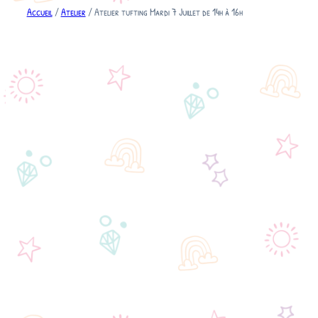
Accueil
/
Atelier
/ Atelier tufting Mardi 7 Juillet de 14h à 16h