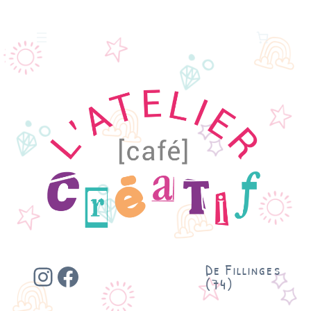
Instagram
Facebook
De Fillinges
(74)