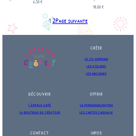
6,50
€
18,00
€
1
2
Page suivante
CRÉER
le co-working
les ateliers
les machines
DÉCOUVRIR
OFFRIR
l’espace café
la personnalisation
la boutique de créateur
les cartes cadeaux
CONTACT
INFOS