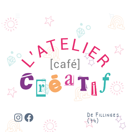
Instagram
Facebook
De Fillinges
(74)