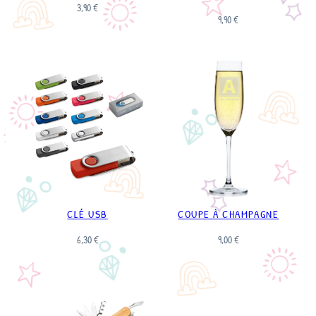
3,90
€
9,90
€
CLÉ USB
COUPE À CHAMPAGNE
6,30
€
9,00
€