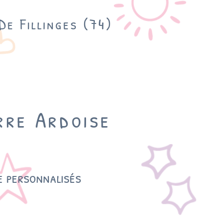
De Fillinges (74)
rre Ardoise
e personnalisés