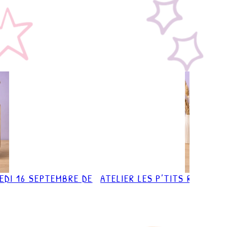
REDI 16 SEPTEMBRE DE
ATELIER LES P’TITS RITUELS
À 1
35,