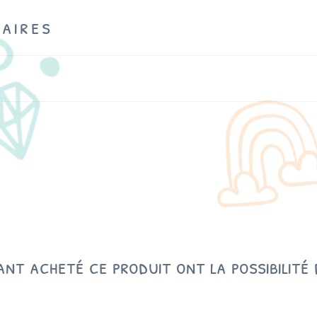
e
aires
r
r
e
a
r
d
o
i
s
e
nt acheté ce produit ont la possibilité d