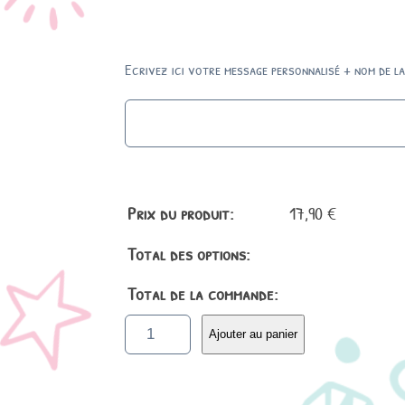
Ecrivez ici votre message personnalisé + nom de la
Prix du produit:
17,90
€
Total des options:
Total de la commande:
q
Ajouter au panier
u
a
n