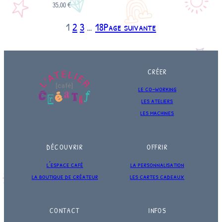
35,00
€
1
2
3
…
18
Page suivante
CRÉER
le co-working
les ateliers
les machines
DÉCOUVRIR
OFFRIR
l’espace café
la personnalisation
la boutique de créateur
les cartes cadeaux
CONTACT
INFOS