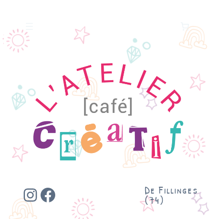
Instagram
Facebook
De Fillinges
(74)