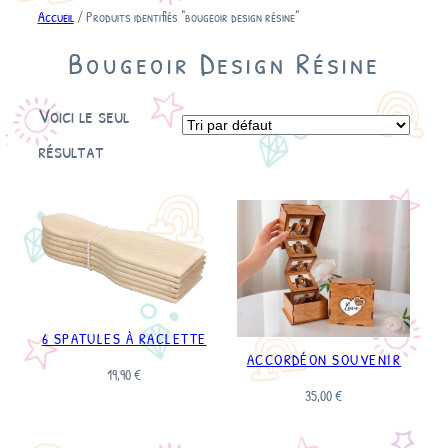
Accueil
/ Produits identifiés “bougeoir design résine”
Bougeoir Design Résine
Voici le seul
résultat
6 SPATULES À RACLETTE
ACCORDÉON SOUVENIR
19,90
€
35,00
€