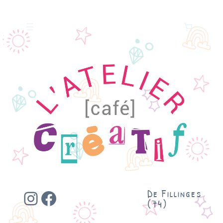
Instagram
Facebook
De Fillinges
(74)