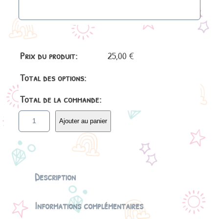
Prix du produit:
25,00
€
Total des options:
Total de la commande:
q
Ajouter au panier
u
a
n
t
i
Description
t
é
Informations complémentaires
d
e