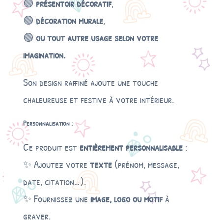
🟢
présentoir décoratif
,
🟢
décoration murale
,
🟢
ou tout autre usage selon votre
imagination.
Son design raffiné ajoute une touche
chaleureuse et festive à votre intérieur.
Personnalisation :
Ce produit est
entièrement personnalisable
:
✨ Ajoutez votre
texte
(prénom, message,
date, citation…).
✨ Fournissez une
image, logo ou motif
à
graver.