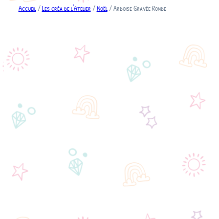
Accueil
/
Les créa de l'Atelier
/
Noël
/ Ardoise Gravée Ronde