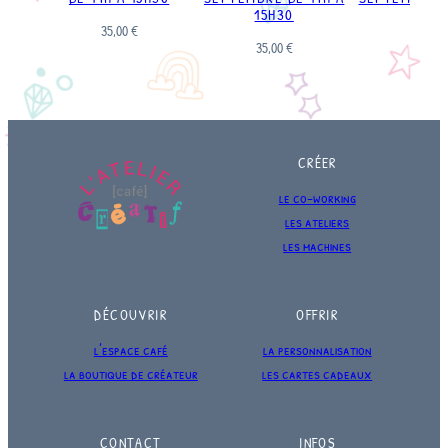
15H30
11H3
35,00
€
35,00
€
35,00
€
CRÉER
le co-working
les ateliers
les machines
DÉCOUVRIR
OFFRIR
l’espace café
la personnalisation
la boutique de créateur
les cartes cadeaux
CONTACT
INFOS