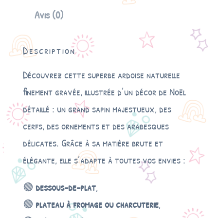
A
Avis (0)
r
d
o
Description
i
s
Découvrez cette superbe ardoise naturelle
e
G
finement gravée, illustrée d’un décor de Noël
r
détaillé : un grand sapin majestueux, des
a
v
cerfs, des ornements et des arabesques
é
délicates. Grâce à sa matière brute et
e
R
élégante, elle s’adapte à toutes vos envies :
o
n
🟢
dessous-de-plat
,
d
e
🟢
plateau à fromage ou charcuterie
,