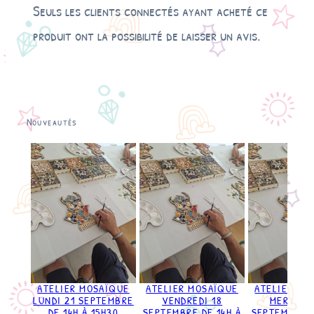
Seuls les clients connectés ayant acheté ce
produit ont la possibilité de laisser un avis.
Nouveautés
ATELIER MOSAÏQUE
ATELIER MOSAÏQUE
ATELIER MO
LUNDI 21 SEPTEMBRE
VENDREDI 18
MERCRED
DE 14H À 15H30
SEPTEMBRE DE 14H À
SEPTEMBRE D