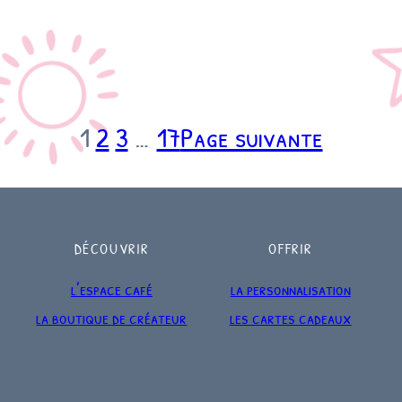
1
2
3
…
17
Page suivante
DÉCOUVRIR
OFFRIR
l’espace café
la personnalisation
la boutique de créateur
les cartes cadeaux