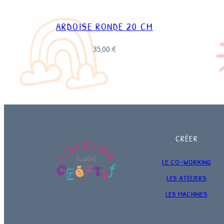
ARDOISE RONDE 20 CM
35,00
€
CRÉER
le co-working
les ateliers
les machines