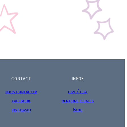
CONTACT
INFOS
nous contacter
cgv / cgu
facebook
mentions legales
instagram
Blog