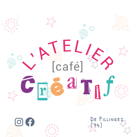
Instagram
Facebook
De Fillinges
(74)