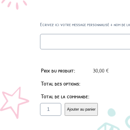
Ecrivez ici votre message personnalisé + nom de la
Prix du produit:
30,00
€
Total des options:
Total de la commande:
q
Ajouter au panier
u
a
n