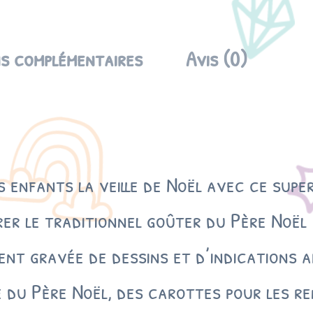
t
i
s complémentaires
Avis (0)
t
é
d
e
P
l
a
enfants la veille de Noël avec ce super
t
e
er le traditionnel goûter du Père Noël 
a
u
ment gravée de dessins et d’indications 
B
o
ré du Père Noël, des carottes pour les re
i