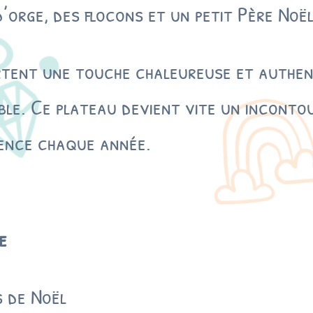
’orge, des flocons et un petit Père Noël 
s
&
A
tent une touche chaleureuse et authent
r
d
le. Ce plateau devient vite un incontour
o
i
ence chaque année.
s
e
G
r
a
e
v
é
e
s de Noël