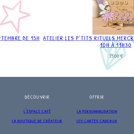
EPTEMBRE DE 15H
ATELIER LES P’TITS RITUELS MERC
10H À 11H30
35,00
€
DÉCOUVRIR
OFFRIR
l’espace café
la personnalisation
la boutique de créateur
les cartes cadeaux