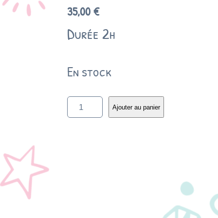
35,00
€
Durée 2h
En stock
q
Ajouter au panier
u
a
n
t
i
t
é
d