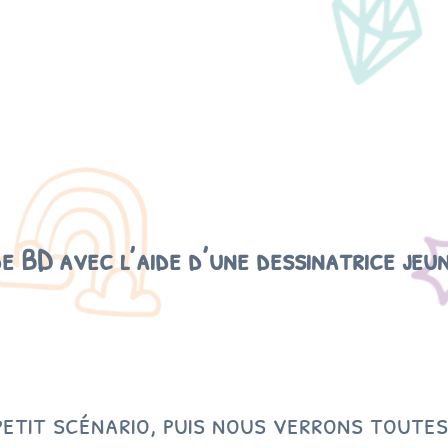
e
A
t
e
l
i
e
r
B
a
e BD avec l’aide d’une dessinatrice jeun
n
d
e
D
e
s
etit scénario, puis nous verrons toutes
s