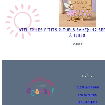
ATELIER LES P’TITS RITUELS SAMEDI 12 S
À 16H30
35,00
€
CRÉER
le co-working
les ateliers
les machines