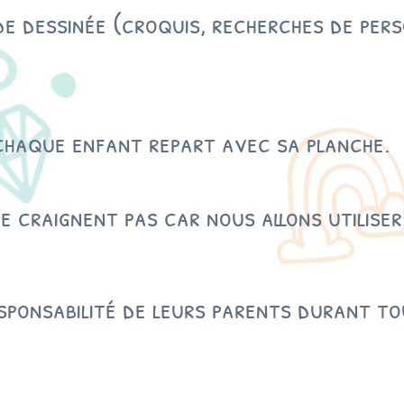
de dessinée (croquis, recherches de per
i
n
é
e
M
 chaque enfant repart avec sa planche.
e
r
c
 craignent pas car nous allons utiliser
r
e
d
i
sponsabilité de leurs parents durant tou
8
j
u
i