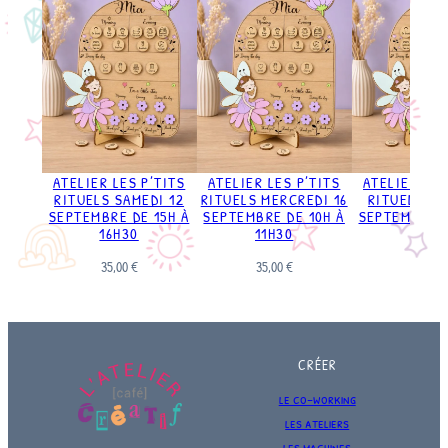
ATELIER LES P’TITS
ATELIER LES P’TITS
ATELIER LES
RITUELS SAMEDI 12
RITUELS MERCREDI 16
RITUELS SA
SEPTEMBRE DE 15H À
SEPTEMBRE DE 10H À
SEPTEMBRE D
16H30
11H30
11H3
35,00
€
35,00
€
35,00
€
CRÉER
le co-working
les ateliers
les machines