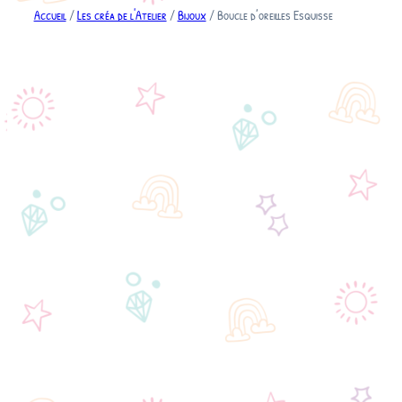
Accueil
/
Les créa de l'Atelier
/
Bijoux
/ Boucle d’oreilles Esquisse