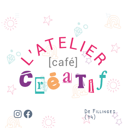
Instagram
Facebook
De Fillinges
(74)