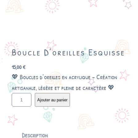
Boucle D’oreilles Esquisse
15,00
€
💖 Boucles d’oreilles en acrylique – Création
artisanale, légère et pleine de caractère 💖
q
Ajouter au panier
u
a
n
t
i
Description