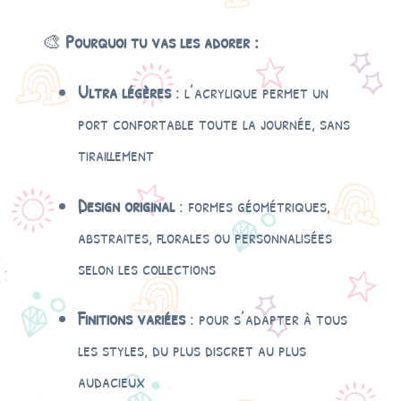
E
s
🎨
Pourquoi tu vas les adorer :
q
u
Ultra légères
: l’acrylique permet un
i
s
port confortable toute la journée, sans
s
tiraillement
e
Design original
: formes géométriques,
abstraites, florales ou personnalisées
selon les collections
Finitions variées
: pour s’adapter à tous
les styles, du plus discret au plus
audacieux