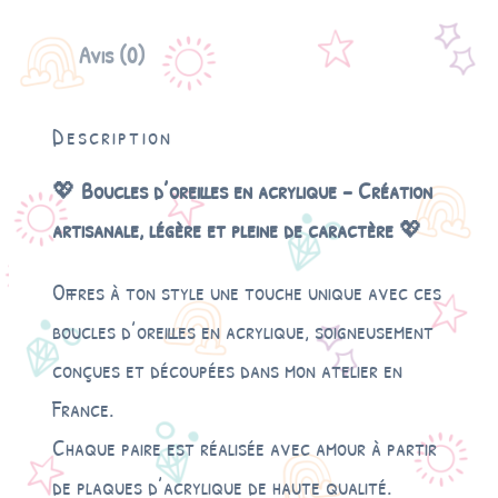
t
é
Avis (0)
d
e
B
Description
o
u
c
💖
Boucles d’oreilles en acrylique – Création
l
artisanale, légère et pleine de caractère
💖
e
d
'
Offres à ton style une touche unique avec ces
o
boucles d’oreilles en acrylique, soigneusement
r
e
conçues et découpées dans mon atelier en
i
France.
l
l
Chaque paire est réalisée avec amour à partir
e
de plaques d’acrylique de haute qualité.
s