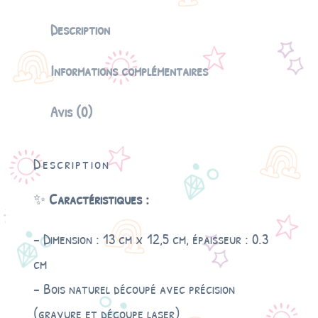
t
i
Description
t
é
Informations complémentaires
d
e
F
Avis (0)
a
i
r
Description
e
-
✨
Caractéristiques :
p
a
r
– Dimension : 13 cm x 12,5 cm, épaisseur : 0.3
t
cm
e
n
– Bois naturel découpé avec précision
b
(gravure et découpe laser)
o