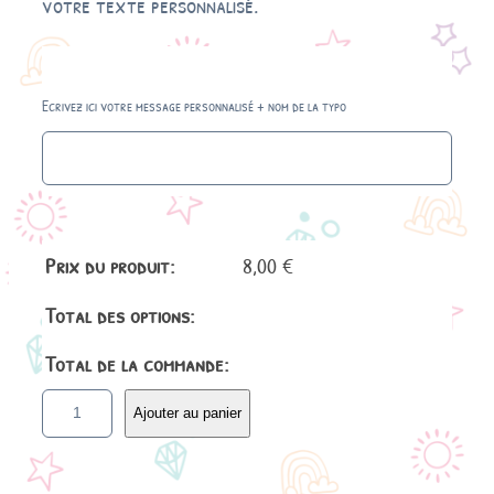
votre texte personnalisé.
Ecrivez ici votre message personnalisé + nom de la typo
Prix du produit:
8,00
€
Total des options:
Total de la commande:
q
Ajouter au panier
u
a
n