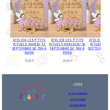
ATELIER LES P’TITS
ATELIER LES P’TITS
ATELIER LES
RITUELS SAMEDI 12
RITUELS MERCREDI 16
RITUELS SA
SEPTEMBRE DE 15H À
SEPTEMBRE DE 10H À
SEPTEMBRE D
16H30
11H30
11H3
35,00
€
35,00
€
35,00
€
CRÉER
le co-working
les ateliers
les machines