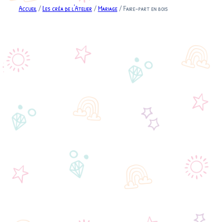
Accueil
/
Les créa de l'Atelier
/
Mariage
/ Faire-part en bois