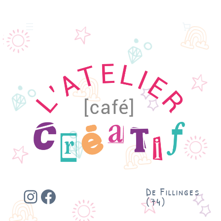
Instagram
Facebook
De Fillinges
(74)