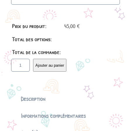
Prix du produit:
45,00
€
Total des options:
Total de la commande:
q
Ajouter au panier
u
a
n
t
i
Description
t
é
Informations complémentaires
d
e
L