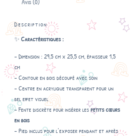
Avis (0)
i
v
r
Description
e
d
✨
Caractéristiques :
’
o
r
– Dimension : 29,5 cm x 25,5 cm, épaisseur 1,5
c
cm
œ
u
– Contour en bois découpé avec soin
r
– Centre en acrylique transparent pour un
bel effet visuel
– Fente discrète pour insérer les
petits cœurs
en bois
– Pied inclus pour l’exposer pendant et après