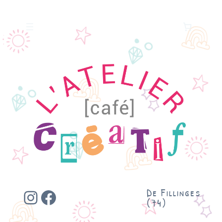
Instagram
Facebook
De Fillinges
(74)