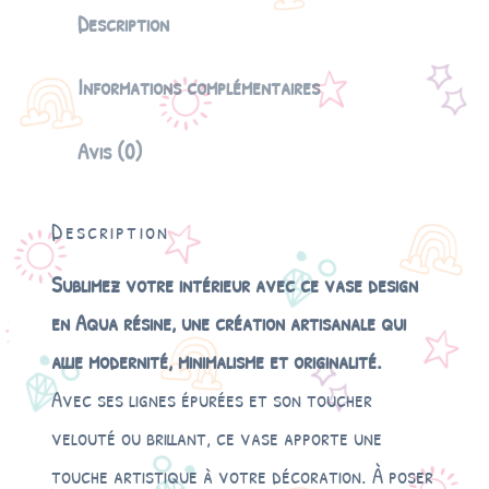
i
Description
t
é
Informations complémentaires
d
e
V
Avis (0)
a
s
e
Description
d
e
Sublimez votre intérieur avec ce vase design
s
i
en Aqua résine, une création artisanale qui
g
allie modernité, minimalisme et originalité.
n
Avec ses lignes épurées et son toucher
velouté ou brillant, ce vase apporte une
touche artistique à votre décoration. À poser