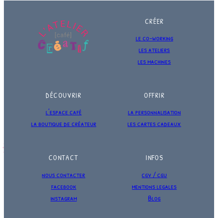
CRÉER
le co-working
les ateliers
les machines
DÉCOUVRIR
OFFRIR
l’espace café
la personnalisation
la boutique de créateur
les cartes cadeaux
CONTACT
INFOS
nous contacter
cgv / cgu
facebook
mentions legales
instagram
Blog