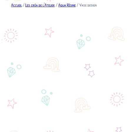
Accueil
/
Les créa de l'Atelier
/
Aqua Résine
/ Vase design