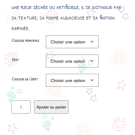
une fleur séchée ou artificielle, il se distingue par
sa texture, sa forme audacieuse et sa finition
raffinée.
Couleur principale
Effet
Couleur de l'effet
q
Ajouter au panier
u
a
n
t