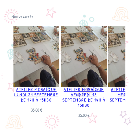
Nouveautés
ATELIER MOSAÏQUE
ATELIER MOSAÏQUE
ATELIER MO
LUNDI 21 SEPTEMBRE
VENDREDI 18
MERCRED
DE 14H À 15H30
SEPTEMBRE DE 14H À
SEPTEMBRE D
15H30
11H3
35,00
€
35,00
€
35,00
€