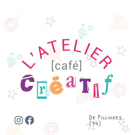
Instagram
Facebook
De Fillinges
(74)